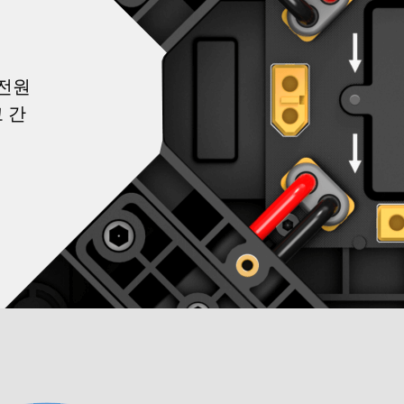
 전원
 간