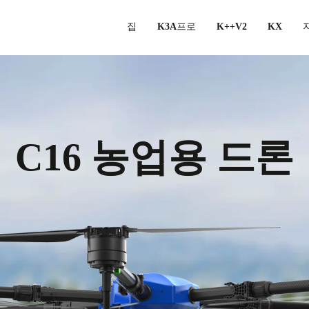
집
K3A프로
K++V2
KX
C16 농업용 드론