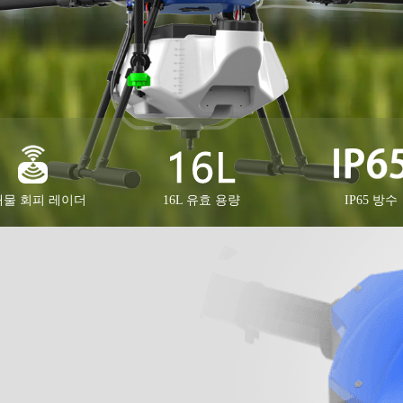
물 회피 레이더
16L 유효 용량
IP65 방수