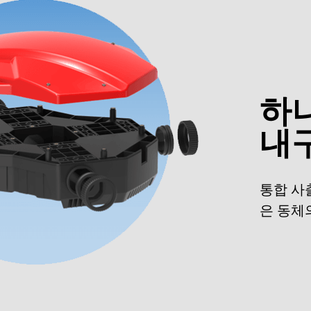
하나
내
통합 사
은 동체