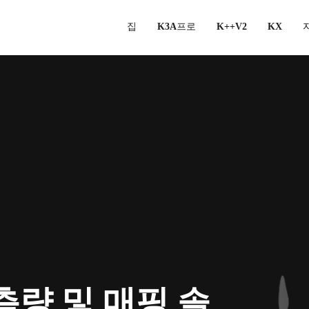
집
K3A프로
K++V2
KX
 측량 및 매핑 솔