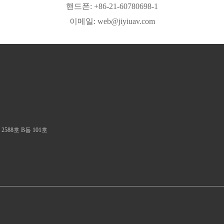
핸드폰:
+86-21-60780698-1
이메일:
web@jiyiuav.com
588호 B동 101호