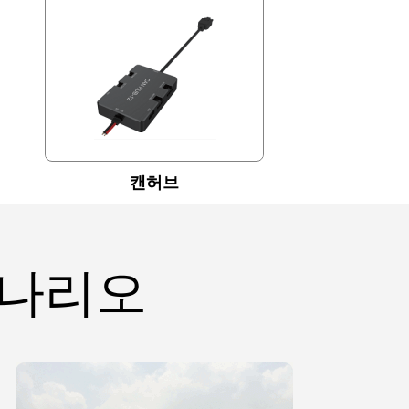
캔허브
시나리오