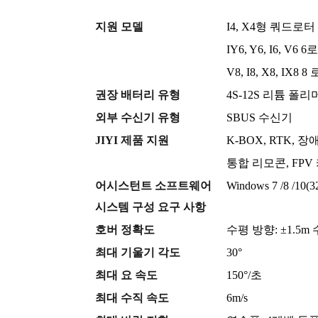
지원 모델
I4, X4형 쿼드로터
IY6, Y6, I6, V6 
V8, I8, X8, IX8 8
권장 배터리 유형
4S-12S 리튬 폴
외부 수신기 유형
SBUS 수신기
JIYI 제품 지원
K-BOX, RTK,
통합 리모콘, FPV
어시스턴트 소프트웨어
Windows 7 /8 /1
시스템 구성 요구 사항
호버 정확도
수평 방향: ±1.5m 
최대 기울기 각도
30°
최대 요 속도
150°/초
최대 수직 속도
6m/s