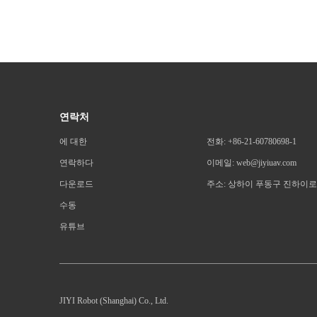
연락처
에 대한
전화: +86-21-60780698-1
연락하다
이메일: web@jiyiuav.com
다운로드
주소: 상하이 푸동구 진하이로 2
수동
유튜브
JIYI Robot (Shanghai) Co., Ltd.