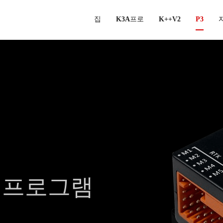
집
K3A프로
K++V2
P3
용 프로그램