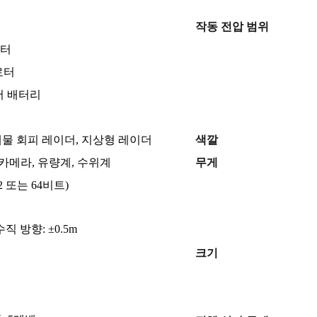
작동 전압 범위
6로터
 로터
리머 배터리
 장애물 회피 레이더, 지상형 레이더
색깔
 카메라, 유량계, 수위계
무게
0(32 또는 64비트)
수직 방향: ±0.5m
크기